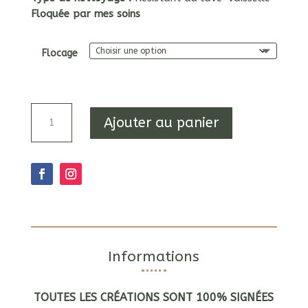
Floquée par mes soins
Flocage
quantité
Ajouter au panier
de
Chope
à
bière
"Je
suis
biiien"
Informations
TOUTES LES CRÉATIONS SONT 100% SIGNÉES