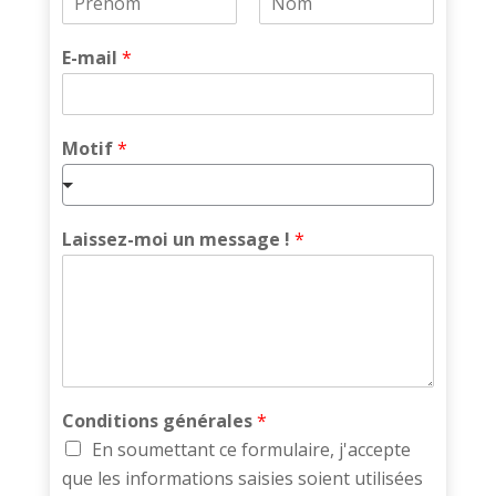
P
N
r
o
E-mail
*
é
m
n
o
m
Motif
*
Laissez-moi un message !
*
Conditions générales
*
En soumettant ce formulaire, j'accepte
que les informations saisies soient utilisées