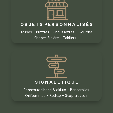
O B J E T S P E R S O N N A L I S É S
Tasses - Puzzles - Chaussettes - Gourdes
Chopes à bière - Tabliers...
S I G N A L É T I Q U E
Panneaux dibond & akilux - Banderoles
Oriflammes - Rollup - Stop trottoir