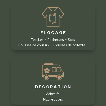
F L O C A G E
Textiles - Pochettes - Sacs
Housses de coussin - Trousses de toilette...
D É C O R A T I O N
Adhésifs
Magnétiques