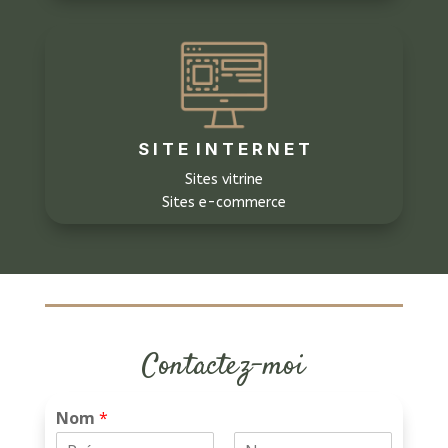
S I T E I N T E R N E T
Sites vitrine
Sites e-commerce
Contactez-moi
Nom
*