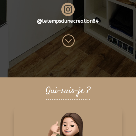

@letempsdunecreation84
;
Qui-suis-je ?