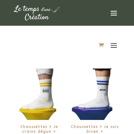
Chaussettes « Je
Chaussettes « Je suis
crains dégun »
biiien »