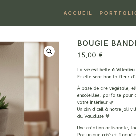
ACCUEIL
PORTFOLI
BOUGIE BAND
15,00
€
La vie est belle à Villedieu
Et elle sent bon la fleur 
À base de cire végétale, el
ensoleillée, parfaite pour
votre intérieur 🌿
Un clin d’œil à notre joli v
du
Vaucluse
🧡
Une création artisanale, loc
Pot unique créé et floqué p