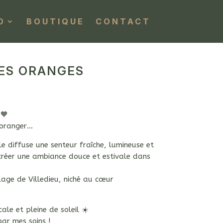
O
BOUTIQUE
CONTACT
ES ORANGES
🧡
d’oranger…
le diffuse une senteur fraîche, lumineuse et
 créer une ambiance douce et estivale dans
illage de
Villedieu
, niché au cœur
ale et pleine de soleil ☀️
ar mes soins !