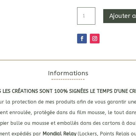
quantité
Ajouter 
de
Bougie
bandes
oranges
Informations
 LES CRÉATIONS SONT 100% SIGNÉES LE TEMPS D'UNE CR
r la protection de mes produits afin de vous garantir un
ement enroulée, protégée dans du film mousse, le tout dan
apier bulle ou mousse et emballés dans des cartons à dou
ement expédiés par
Mondial Relay
(Lockers, Points Relais ou