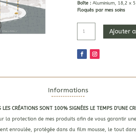
Boîte :
Aluminium, 18,2 x 
Floqués par mes soins
quantité
Ajouter 
de
Puzzle
96
pièces
Informations
 LES CRÉATIONS SONT 100% SIGNÉES LE TEMPS D'UNE CR
r la protection de mes produits afin de vous garantir un
ement enroulée, protégée dans du film mousse, le tout dan